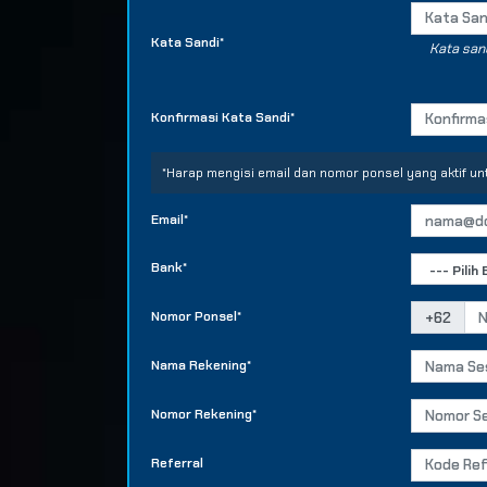
Kata Sandi*
Kata san
Konfirmasi Kata Sandi*
*Harap mengisi email dan nomor ponsel yang aktif 
Email*
Bank*
Nomor Ponsel*
+62
Nama Rekening*
Nomor Rekening*
Referral