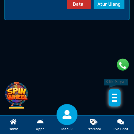
Batal
Atur Ulang
Klik Saya !
Home
Apps
Masuk
Promosi
Live Chat