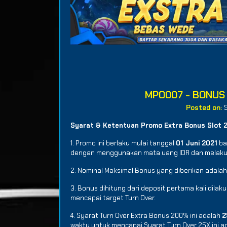
MPO007 - BONUS
Posted on:
Syarat & Ketentuan Promo Extra Bonus Slot
1. Promo ini berlaku mulai tanggal
01 Juni 2021
ba
dengan menggunakan mata uang IDR dan melakuka
2. Nominal Maksimal Bonus yang diberikan adalah 
3. Bonus dihitung dari deposit pertama kali dila
mencapai target Turn Over.
4. Syarat Turn Over Extra Bonus 200% ini adalah
2
waktu untuk mencapai Syarat Turn Over 25X ini ad