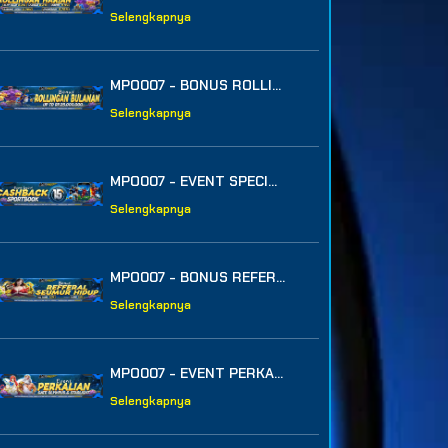
Selengkapnya
MPO007 - BONUS ROLLI...
Selengkapnya
MPO007 - EVENT SPECI...
Selengkapnya
MPO007 - BONUS REFER...
Selengkapnya
MPO007 - EVENT PERKA...
Selengkapnya