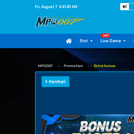
Fri, August 7, 4:41:41 AM
Slot
Live Game
MPO007
Promotion
Extra bonus
Kembali