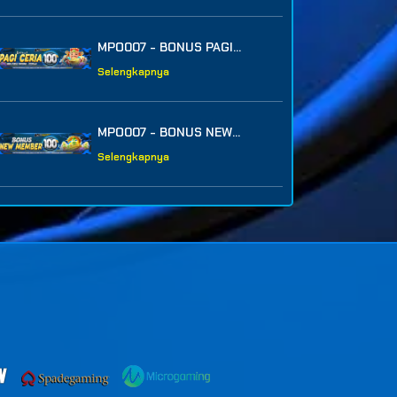
MPO007 - BONUS PAGI...
Selengkapnya
MPO007 - BONUS NEW...
Selengkapnya