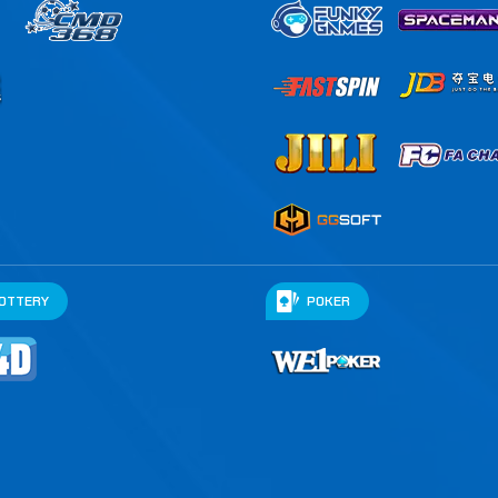
OTTERY
POKER